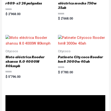
r809-s3 26 pulgadas
eléctrica mocha 750w
35ah
R
$
2'968.00
a
R
$
2'668.00
t
a
e
t
d
e
0
d
o
0
u
o
t
u
o
t
f
o
5
f
5
Citycoco
Citycoco
Moto eléctrica Rooder
Patinete Citycoco Rooder
shansu 8.0 4000W
hm8 3000w 40ah
80kmph
R
$
3'783.00
a
R
$
5'796.00
t
a
e
t
d
e
0
d
o
0
u
o
t
u
o
t
f
o
5
f
5