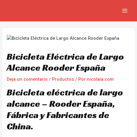
Ir
Navegación
MAIN
al
de
MEN
contenido
entradas
Bicicleta Eléctrica de Largo
Alcance Rooder España
Deja un comentario
/
Productos
/ Por
nicolaia.com
Bicicleta eléctrica de largo
alcance – Rooder España,
Fábrica y Fabricantes de
China.