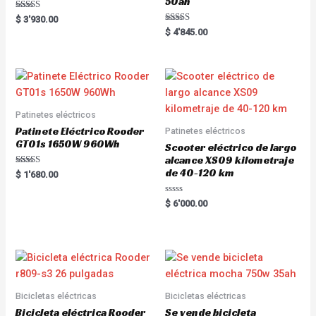
50ah
Rated
$
3'930.00
5.00
Rated
$
4'845.00
out of 5
5.00
out of 5
Patinetes eléctricos
Patinete Eléctrico Rooder
Patinetes eléctricos
GT01s 1650W 960Wh
Scooter eléctrico de largo
alcance XS09 kilometraje
de 40-120 km
Rated
$
1'680.00
5.00
out of 5
R
$
6'000.00
a
t
e
d
0
o
u
t
o
f
5
Bicicletas eléctricas
Bicicletas eléctricas
Bicicleta eléctrica Rooder
Se vende bicicleta