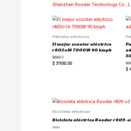
Shenzhen Rooder Technology Co., L
Patinetes eléctricos
Pa
El mejor scooter eléctrico
Pa
r803o16 7000W 90 kmph
a
5
Rated
$
3'930.00
5.00
Ra
$
4
out of 5
5.
out
Bicicletas eléctricas
Bicicleta eléctrica Rooder r809-s