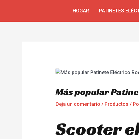
Ir
Navegación
HOGAR
PATINETES ELÉC
al
de
contenido
entradas
Más popular Patine
Deja un comentario
/
Productos
/ P
Scooter e