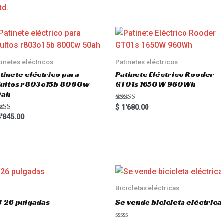
td.
tinetes eléctricos
Patinetes eléctricos
tinete eléctrico para
Patinete Eléctrico Rooder
dultos r803o15b 8000w
GT01s 1650W 960Wh
0ah
Rated
$
1'680.00
5.00
ted
'845.00
out of 5
00
 of 5
Bicicletas eléctricas
3 26 pulgadas
Se vende bicicleta eléctri