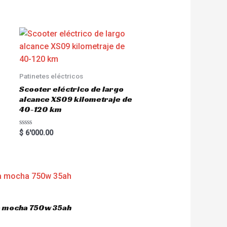
Patinetes eléctricos
Scooter eléctrico de largo
alcance XS09 kilometraje de
40-120 km
R
$
6'000.00
a
t
e
d
0
o
u
t
o
f
5
ca mocha 750w 35ah