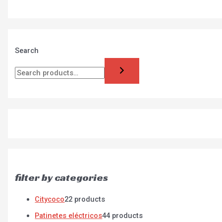
Search
filter by categories
Citycoco
2
2 products
Patinetes eléctricos
4
4 products