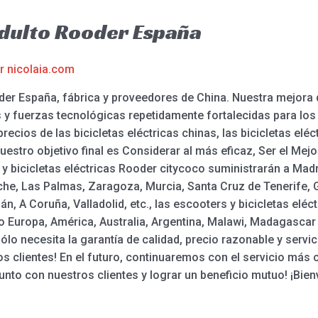
dulto Rooder España
or
nicolaia.com
der España, fábrica y proveedores de China. Nuestra mejora 
s y fuerzas tecnológicas repetidamente fortalecidas para los
precios de las bicicletas eléctricas chinas, las bicicletas elé
uestro objetivo final es Considerar al más eficaz, Ser el Mejo
 y bicicletas eléctricas Rooder citycoco suministrarán a Madri
lche, Las Palmas, Zaragoza, Murcia, Santa Cruz de Tenerife, 
n, A Coruña, Valladolid, etc., las escooters y bicicletas elé
 Europa, América, Australia, Argentina, Malawi, Madagascar 
o necesita la garantía de calidad, precio razonable y servic
s clientes! En el futuro, continuaremos con el servicio más ca
junto con nuestros clientes y lograr un beneficio mutuo! ¡Bie