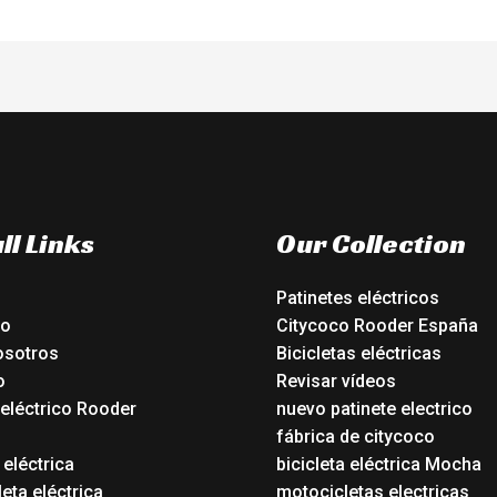
ll Links
Our Collection
Patinetes eléctricos
io
Citycoco Rooder España
osotros
Bicicletas eléctricas
o
Revisar vídeos
 eléctrico Rooder
nuevo patinete electrico
o
fábrica de citycoco
 eléctrica
bicicleta eléctrica Mocha
eta eléctrica
motocicletas electricas