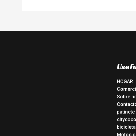
Usefu
HOGAR
Comerc
Sobre n
Contact
patinete
citycoc
bicicleta
Motocicl