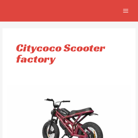
Ir
MAIN
al
MEN
contenido
Citycoco Scooter
factory