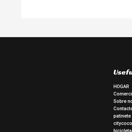
Usefu
HOGAR
Comerc
Sobre n
Contact
patinete
citycoc
bicicleta