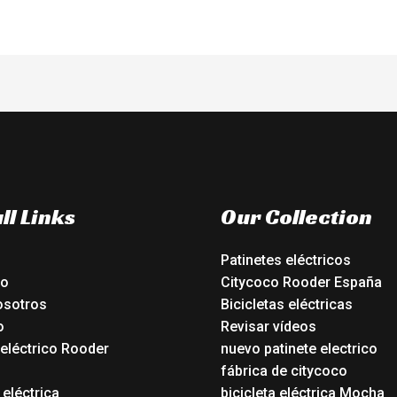
ll Links
Our Collection
Patinetes eléctricos
io
Citycoco Rooder España
osotros
Bicicletas eléctricas
o
Revisar vídeos
 eléctrico Rooder
nuevo patinete electrico
o
fábrica de citycoco
 eléctrica
bicicleta eléctrica Mocha