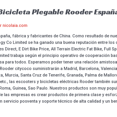
 Bicicleta Plegable Rooder Españ
or
nicolaia.com
spaña, fábrica y fabricantes de China. Como resultado de nue
y Co Limited se ha ganado una buena reputación entre los c
s Direct, E Dirt Bike Price, All Terrain Electric Fat Bike, Full S
ed trabaja según el principio operativo de cooperación basa
osa para todos. Esperamos poder tener una relación amistos
 Rooder citycoco suministrarán a Madrid, Barcelona, Valencia,
a, Murcia, Santa Cruz de Tenerife, Granada, Palma de Mallor
 etc., las escooters y bicicletas eléctricas Rooder también 
, Roma, Guinea, Sao Paulo. Nuestros productos son muy popu
vo de las empresas es crear productos de primera clase y esfor
n servicio posventa y soporte técnico de alta calidad y un ben