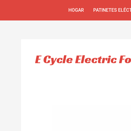
Ir
HOGAR
PATINETES ELÉC
al
contenido
E Cycle Electric F