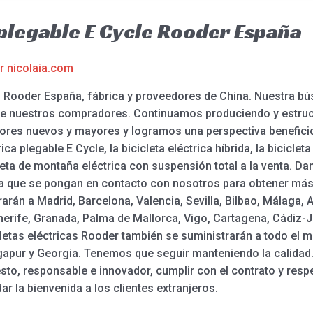
 plegable E Cycle Rooder España
or
nicolaia.com
 – Rooder España, fábrica y proveedores de China. Nuestra bú
 de nuestros compradores. Continuamos produciendo y estru
dores nuevos y mayores y logramos una perspectiva benefic
ca plegable E Cycle, la bicicleta eléctrica híbrida, la bicicleta 
cicleta de montaña eléctrica con suspensión total a la venta. 
a que se pongan en contacto con nosotros para obtener más d
arán a Madrid, Barcelona, Valencia, Sevilla, Bilbao, Málaga, A
erife, Granada, Palma de Mallorca, Vigo, Cartagena, Cádiz-J
cicletas eléctricas Rooder también se suministrarán a todo e
gapur y Georgia. Tenemos que seguir manteniendo la calidad. 
nesto, responsable e innovador, cumplir con el contrato y resp
ar la bienvenida a los clientes extranjeros.