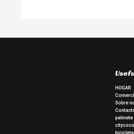
Usefu
HOGAR
Comerc
Sobre n
Contact
patinete
citycoc
bicicleta