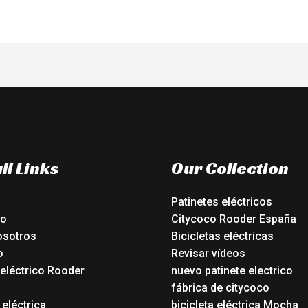
ll Links
Our Collection
Patinetes eléctricos
io
Citycoco Rooder España
osotros
Bicicletas eléctricas
o
Revisar vídeos
 eléctrico Rooder
nuevo patinete electrico
o
fábrica de citycoco
 eléctrica
bicicleta eléctrica Mocha