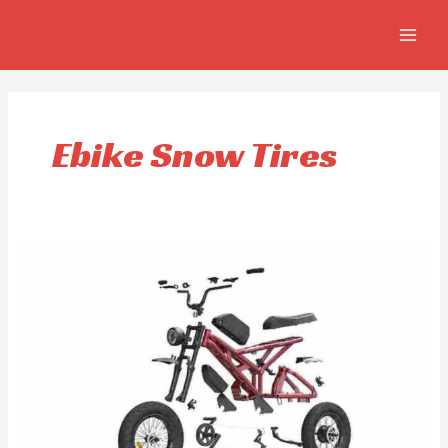
Ir
MAIN
al
MEN
contenido
Ebike Snow Tires