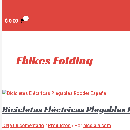
$
0.00
Ebikes Folding
Bicicletas Eléctricas Plegables
Deja un comentario
/
Productos
/ Por
nicolaia.com