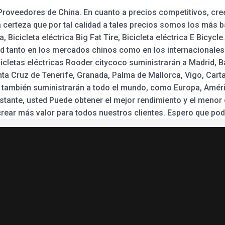
 Proveedores de China. En cuanto a precios competitivos, cr
rteza que por tal calidad a tales precios somos los más baj
ca, Bicicleta eléctrica Big Fat Tire, Bicicleta eléctrica E Bic
idad tanto en los mercados chinos como en los internaciona
cletas eléctricas Rooder citycoco suministrarán a Madrid, Bar
nta Cruz de Tenerife, Granada, Palma de Mallorca, Vigo, Cart
er también suministrarán a todo el mundo, como Europa, América
tante, usted Puede obtener el mejor rendimiento y el menor
ear más valor para todos nuestros clientes. Espero que pod