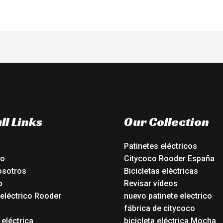
ll Links
Our Collection
Patinetes eléctricos
io
Citycoco Rooder España
osotros
Bicicletas eléctricas
o
Revisar vídeos
 eléctrico Rooder
nuevo patinete electrico
o
fábrica de citycoco
 eléctrica
bicicleta eléctrica Mocha