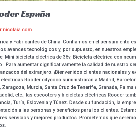
ooder España
or
nicolaia.com
ica y Fabricantes de China. Confiamos en el pensamiento es
los avances tecnológicos y, por supuesto, en nuestros empl
, Mini bicicleta eléctrica de 36v, Bicicleta eléctrica con neu
lo . Para aumentar significativamente la calidad de nuestro s
anzados del extranjero. ¡Bienvenidos clientes nacionales y e
s eléctricas Rooder citycoco suministrarán a Madrid, Barcelona
s, Zaragoza, Murcia, Santa Cruz de Tenerife, Granada, Palma 
adolid, etc., las escooters y bicicletas eléctricas Rooder ta
ncia, Turín, Eslovenia y Túnez. Desde su fundación, la empre
entación a las personas y beneficios para los clientes. Esta
ores servicios y mejores productos. Prometemos que seremos
os.