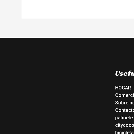
Usefu
HOGAR
Comerc
Sobre n
Contact
patinete
citycoc
bicicleta