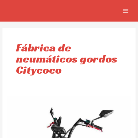
Ir
MAIN
al
MEN
contenido
Fábrica de
neumáticos gordos
Citycoco