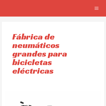
Ir
MAIN
al
MEN
contenido
Fábrica de
neumáticos
grandes para
bicicletas
eléctricas