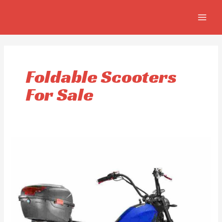
Ir
MAIN
al
MEN
contenido
Foldable Scooters
For Sale