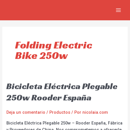
Ir
MAIN
al
MEN
contenido
Folding Electric
Bike 250w
Bicicleta Eléctrica Plegable
250w Rooder España
Deja un comentario
/
Productos
/ Por
nicolaia.com
Bicicleta Eléctrica Plegable 250w – Rooder España, Fábrica
y Proveedores de China. Nos comprometemos a ofrecerle