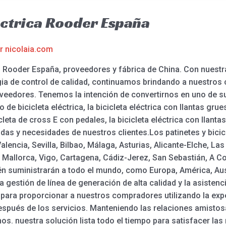
éctrica Rooder España
or
nicolaia.com
ca: Rooder España, proveedores y fábrica de China. Con nuestr
egia de control de calidad, continuamos brindando a nuestros
veedores. Tenemos la intención de convertirnos en uno de s
o de bicicleta eléctrica, la bicicleta eléctrica con llantas gru
cicleta de cross E con pedales, la bicicleta eléctrica con lla
das y necesidades de nuestros clientes.Los patinetes y bicic
alencia, Sevilla, Bilbao, Málaga, Asturias, Alicante-Elche, L
Mallorca, Vigo, Cartagena, Cádiz-Jerez, San Sebastián, A Cor
ién suministrarán a todo el mundo, como Europa, América, Aus
 gestión de línea de generación de alta calidad y la asistenci
para proporcionar a nuestros compradores utilizando la exp
después de los servicios. Manteniendo las relaciones amisto
. nuestra solución lista todo el tiempo para satisfacer la