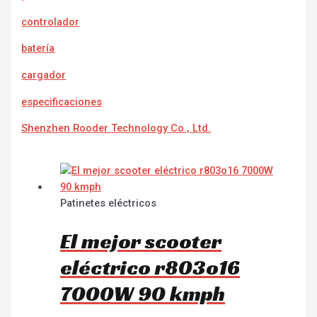
controlador
batería
cargador
e
specificaciones
Shenzhen Rooder Technology Co., Ltd.
Patinetes eléctricos
El mejor scooter
eléctrico r803o16
7000W 90 kmph