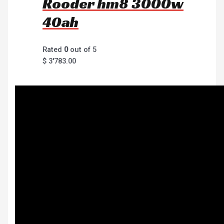
Rooder hm8 3000w
40ah
Rated
0
out of 5
$
3'783.00