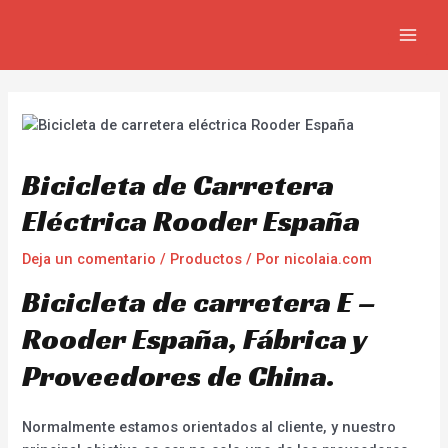
Ir
Navegación
MAIN
al
de
MEN
contenido
entradas
Bicicleta de Carretera
Eléctrica Rooder España
Deja un comentario
/
Productos
/ Por
nicolaia.com
Bicicleta de carretera E –
Rooder España, Fábrica y
Proveedores de China.
Normalmente estamos orientados al cliente, y nuestro