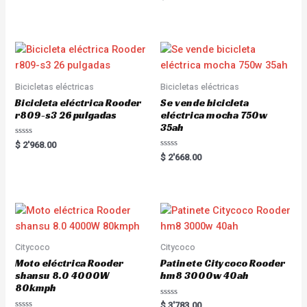
a
t
e
d
0
o
u
t
o
f
5
Bicicletas eléctricas
Bicicletas eléctricas
Bicicleta eléctrica Rooder
Se vende bicicleta
r809-s3 26 pulgadas
eléctrica mocha 750w
35ah
R
$
2'968.00
a
R
$
2'668.00
t
a
e
t
d
e
0
d
o
0
u
o
t
u
o
t
f
o
5
f
5
Citycoco
Citycoco
Moto eléctrica Rooder
Patinete Citycoco Rooder
shansu 8.0 4000W
hm8 3000w 40ah
80kmph
R
$
3'783.00