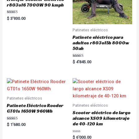
r803o16 7000W 90 kmph
Rated
$
3'930.00
5.00
out of 5
Patinetes eléctricos
Patinete eléctrico para
adultos r803o15b 8000w
50ah
Rated
$
4'845.00
5.00
out of 5
Patinetes eléctricos
Patinete Eléctrico Rooder
Patinetes eléctricos
GT01s 1650W 960Wh
Scooter eléctrico de largo
alcance XS09 kilometraje
de 40-120 km
Rated
$
1'680.00
5.00
out of 5
R
$
6'000.00