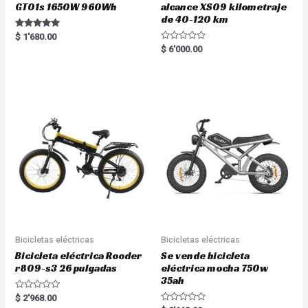
GT01s 1650W 960Wh
alcance XS09 kilometraje
de 40-120 km
Rated
$
1'680.00
5.00
R
$
6'000.00
out of 5
a
t
e
d
0
o
u
t
o
f
5
Bicicletas eléctricas
Bicicletas eléctricas
Bicicleta eléctrica Rooder
Se vende bicicleta
r809-s3 26 pulgadas
eléctrica mocha 750w
35ah
R
$
2'968.00
a