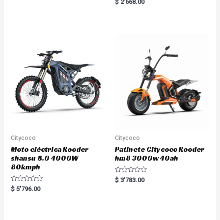
R
$
2'668.00
t
a
e
t
d
e
0
d
o
0
u
o
t
u
o
t
f
o
5
f
5
Citycoco
Citycoco
Moto eléctrica Rooder
Patinete Citycoco Rooder
shansu 8.0 4000W
hm8 3000w 40ah
80kmph
R
$
3'783.00
a
R
$
5'796.00
t
a
e
t
d
e
0
d
o
0
u