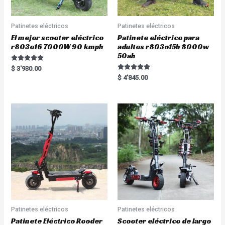
Patinetes eléctricos
Patinetes eléctricos
El mejor scooter eléctrico
Patinete eléctrico para
r803o16 7000W 90 kmph
adultos r803o15b 8000w
50ah
Rated
$
3'930.00
5.00
Rated
$
4'845.00
out of 5
5.00
out of 5
Patinetes eléctricos
Patinetes eléctricos
Patinete Eléctrico Rooder
Scooter eléctrico de largo