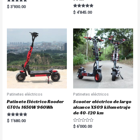
Rated
$
3'930.00
5.00
Rated
$
4'845.00
out of 5
5.00
out of 5
Patinetes eléctricos
Patinetes eléctricos
Patinete Eléctrico Rooder
Scooter eléctrico de largo
GT01s 1650W 960Wh
alcance XS09 kilometraje
de 40-120 km
Rated
$
1'680.00
5.00
R
$
6'000.00
out of 5
a
t
e