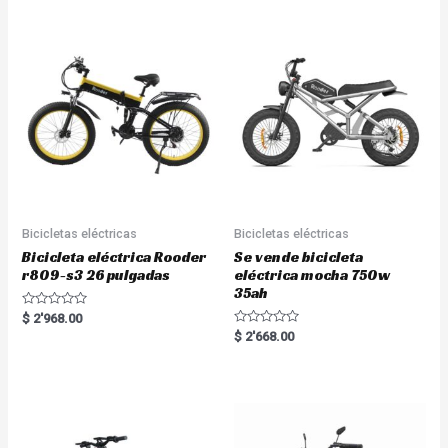
d
0
o
u
t
o
f
5
Bicicletas eléctricas
Bicicletas eléctricas
Bicicleta eléctrica Rooder
Se vende bicicleta
r809-s3 26 pulgadas
eléctrica mocha 750w
35ah
R
$
2'968.00
a
R
$
2'668.00
t
a
e
t
d
e
0
d
o
0
u
o
t
u
o
t
f
o
5