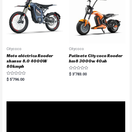
f
5
Citycoco
Citycoco
Moto eléctrica Rooder
Patinete Citycoco Rooder
shansu 8.0 4000W
hm8 3000w 40ah
80kmph
R
$
3'783.00
a
R
$
5'796.00
t
a
e
t
d
e
0
d
o
0
u
o
t
u
o
t
f
o
5
f
5