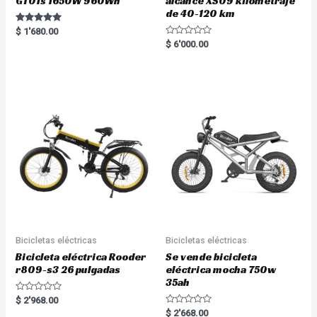
GT01s 1650W 960Wh
alcance XS09 kilometraje
de 40-120 km
Rated
$
1'680.00
5.00
R
$
6'000.00
out of 5
a
t
e
d
0
o
u
t
o
f
5
Bicicletas eléctricas
Bicicletas eléctricas
Bicicleta eléctrica Rooder
Se vende bicicleta
r809-s3 26 pulgadas
eléctrica mocha 750w
35ah
R
$
2'968.00
a
R
$
2'668.00
t