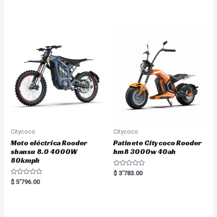
a
e
t
d
e
0
d
o
0
u
o
t
u
o
t
f
o
5
f
5
Citycoco
Citycoco
Moto eléctrica Rooder
Patinete Citycoco Rooder
shansu 8.0 4000W
hm8 3000w 40ah
80kmph
R
$
3'783.00
a
R
$
5'796.00
t
a
e
t
d
e
0
d
o
0
u
o