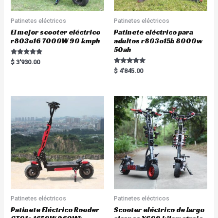
Patinetes eléctricos
Patinetes eléctricos
El mejor scooter eléctrico
Patinete eléctrico para
r803o16 7000W 90 kmph
adultos r803o15b 8000w
50ah
Rated
$
3'930.00
5.00
Rated
$
4'845.00
out of 5
5.00
out of 5
Patinetes eléctricos
Patinetes eléctricos
Patinete Eléctrico Rooder
Scooter eléctrico de largo