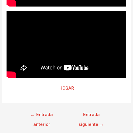
HOGAR
←
Entrada
Entrada
anterior
siguiente
→