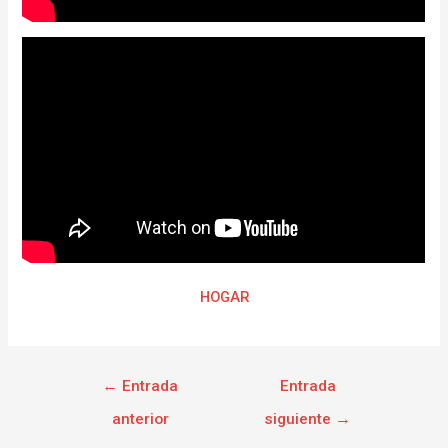
HOGAR
←
Entrada
Entrada
anterior
siguiente
→