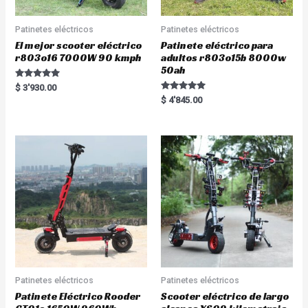
Patinetes eléctricos
Patinetes eléctricos
El mejor scooter eléctrico
Patinete eléctrico para
r803o16 7000W 90 kmph
adultos r803o15b 8000w
50ah
Rated
$
3'930.00
5.00
Rated
$
4'845.00
out of 5
5.00
out of 5
Patinetes eléctricos
Patinetes eléctricos
Patinete Eléctrico Rooder
Scooter eléctrico de largo