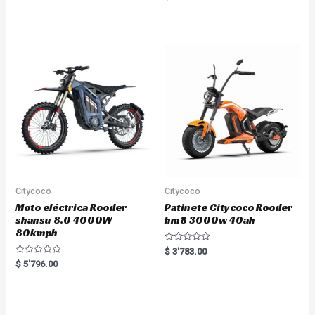
a
e
t
d
e
0
d
o
0
u
o
t
u
o
t
f
o
5
f
5
Citycoco
Citycoco
Moto eléctrica Rooder
Patinete Citycoco Rooder
shansu 8.0 4000W
hm8 3000w 40ah
80kmph
R
$
3'783.00
a
R
$
5'796.00
t
a
e
t
d
e
0
d
o
0
u
o