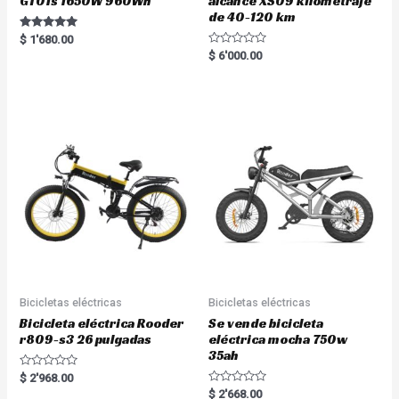
GT01s 1650W 960Wh
alcance XS09 kilometraje
de 40-120 km
Rated
$
1'680.00
5.00
R
$
6'000.00
out of 5
a
t
e
d
0
o
u
t
o
f
5
Bicicletas eléctricas
Bicicletas eléctricas
Bicicleta eléctrica Rooder
Se vende bicicleta
r809-s3 26 pulgadas
eléctrica mocha 750w
35ah
R
$
2'968.00
a
R
$
2'668.00
t