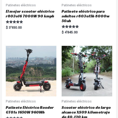
Patinetes eléctricos
Patinetes eléctricos
El mejor scooter eléctrico
Patinete eléctrico para
r803o16 7000W 90 kmph
adultos r803o15b 8000w
50ah
Rated
$
3'930.00
5.00
Rated
$
4'845.00
out of 5
5.00
out of 5
Patinetes eléctricos
Patinetes eléctricos
Patinete Eléctrico Rooder
Scooter eléctrico de largo
GT01s 1650W 960Wh
alcance XS09 kilometraje
de 40-120 km