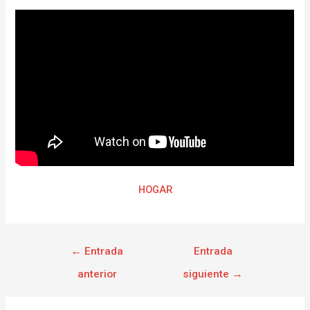
HOGAR
←
Entrada
Entrada
anterior
siguiente
→