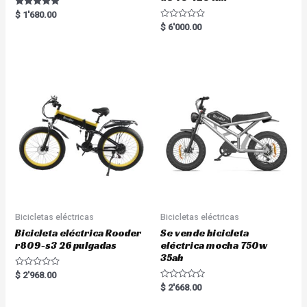
Rated
$
1'680.00
5.00
R
$
6'000.00
out of 5
a
t
e
d
0
o
u
t
o
f
5
Bicicletas eléctricas
Bicicletas eléctricas
Bicicleta eléctrica Rooder
Se vende bicicleta
r809-s3 26 pulgadas
eléctrica mocha 750w
35ah
R
$
2'968.00
a
R
$
2'668.00
t
a
e
t
d