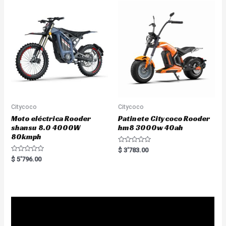
o
t
u
o
t
f
o
5
f
5
Citycoco
Citycoco
Moto eléctrica Rooder
Patinete Citycoco Rooder
shansu 8.0 4000W
hm8 3000w 40ah
80kmph
R
$
3'783.00
a
R
$
5'796.00
t
a
e
t
d
e
0
d
o
0
u
o
t
u
o
t
f
o
5
f
5