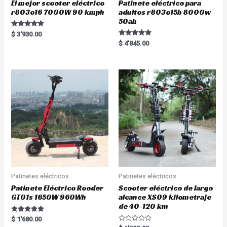
El mejor scooter eléctrico
Patinete eléctrico para
r803o16 7000W 90 kmph
adultos r803o15b 8000w
50ah
Rated
$
3'930.00
5.00
Rated
$
4'845.00
out of 5
5.00
out of 5
Patinetes eléctricos
Patinetes eléctricos
Patinete Eléctrico Rooder
Scooter eléctrico de largo
GT01s 1650W 960Wh
alcance XS09 kilometraje
de 40-120 km
Rated
$
1'680.00
5.00
R