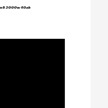
 hm8 3000w 40ah