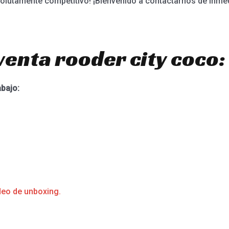
olutamente competitivo! ¡Bienvenido a contactarnos de inmed
venta rooder city coco:
abajo:
deo de unboxing.