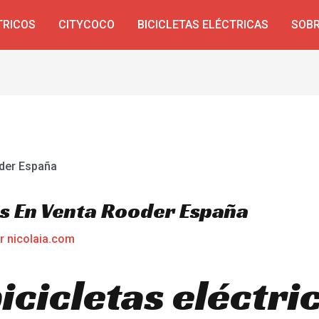
TRICOS
CITYCOCO
BICICLETAS ELÉCTRICAS
SOBR
as En Venta Rooder España
or
nicolaia.com
icicletas eléctri