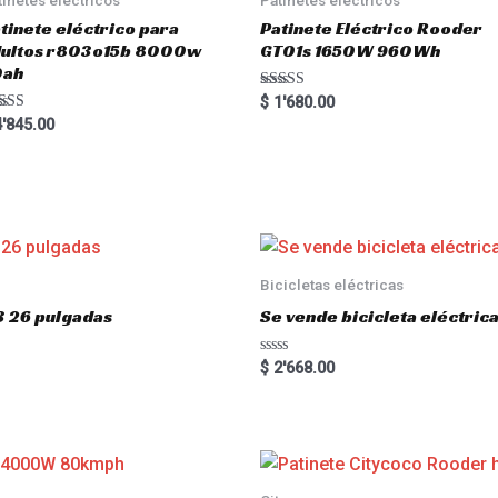
tinete eléctrico para
Patinete Eléctrico Rooder
dultos r803o15b 8000w
GT01s 1650W 960Wh
0ah
Rated
$
1'680.00
5.00
ted
'845.00
out of 5
00
 of 5
Bicicletas eléctricas
3 26 pulgadas
Se vende bicicleta eléctri
R
$
2'668.00
a
t
e
d
0
o
u
t
o