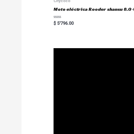
Citycoco
f
5
Moto eléctrica Rooder shansu 8
R
$
5'796.00
a
t
e
d
0
o
u
t
o
f
5