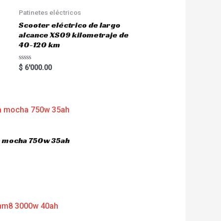
Patinetes eléctricos
Scooter eléctrico de largo
alcance XS09 kilometraje de
40-120 km
R
$
6'000.00
a
t
e
d
0
o
u
t
o
f
5
ca mocha 750w 35ah