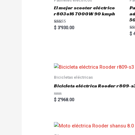
El mejor scooter eléctrico
Pa
r803o16 7000W 90 kmph
a
5
Rated
$
3'930.00
5.00
Ra
$
4
out of 5
5.
out
Bicicletas eléctricas
Bicicleta eléctrica Rooder r809-s
R
$
2'968.00
a
t
e
d
0
o
u
t
o