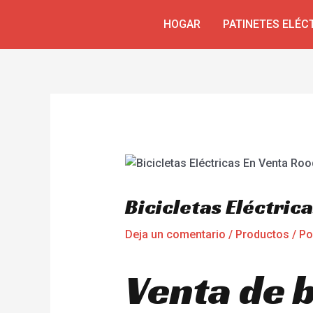
Ir
Navegación
HOGAR
PATINETES ELÉC
al
de
contenido
entradas
Bicicletas Eléctric
Deja un comentario
/
Productos
/ P
Venta de b