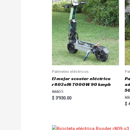
Patinetes eléctricos
Pa
El mejor scooter eléctrico
Pa
r803o16 7000W 90 kmph
a
5
Rated
$
3'930.00
5.00
Ra
$
4
out of 5
5.
out