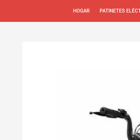
Ir
Navegación
HOGAR
PATINETES ELÉC
al
de
contenido
entradas