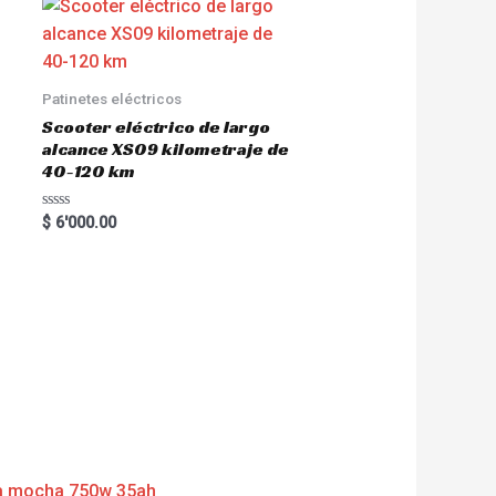
Patinetes eléctricos
Scooter eléctrico de largo
alcance XS09 kilometraje de
40-120 km
R
$
6'000.00
a
t
e
d
0
o
u
t
o
f
5