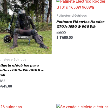
Patinetes eléctricos
Patinete Eléctrico Rooder
GT01s 1650W 960Wh
Rated
$
1'680.00
5.00
out of 5
tinetes eléctricos
tinete eléctrico para
dultos r803o15b 8000w
0ah
ted
'845.00
00
 of 5