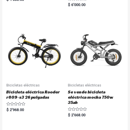
5.00
R
$
6'000.00
out of 5
a
t
e
d
0
o
u
t
o
f
5
Bicicletas eléctricas
Bicicletas eléctricas
Bicicleta eléctrica Rooder
Se vende bicicleta
r809-s3 26 pulgadas
eléctrica mocha 750w
35ah
R
$
2'968.00
a
R
$
2'668.00
t
a
e
t
d
e
0
d
o