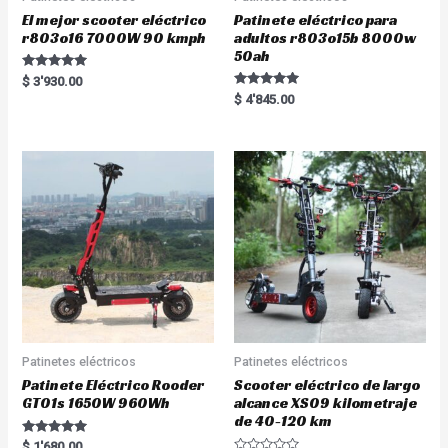
El mejor scooter eléctrico
Patinete eléctrico para
r803o16 7000W 90 kmph
adultos r803o15b 8000w
50ah
Rated
$
3'930.00
5.00
Rated
$
4'845.00
out of 5
5.00
out of 5
Patinetes eléctricos
Patinetes eléctricos
Patinete Eléctrico Rooder
Scooter eléctrico de largo
GT01s 1650W 960Wh
alcance XS09 kilometraje
de 40-120 km
Rated
$
1'680.00