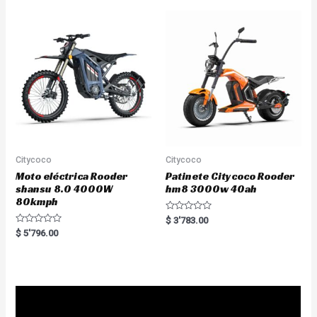
0
u
o
t
u
o
t
f
o
5
f
5
Citycoco
Citycoco
Moto eléctrica Rooder
Patinete Citycoco Rooder
shansu 8.0 4000W
hm8 3000w 40ah
80kmph
R
$
3'783.00
a
R
$
5'796.00
t
a
e
t
d
e
0
d
o
0
u
o
t
u
o
t
f
o
5
f