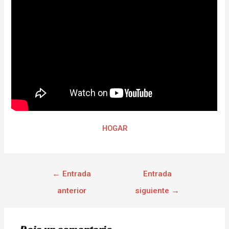
HOGAR
←
Entrada
Entrada
anterior
siguiente
→