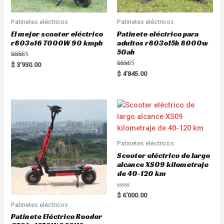
Patinetes eléctricos
Patinetes eléctricos
El mejor scooter eléctrico
Patinete eléctrico para
r803o16 7000W 90 kmph
adultos r803o15b 8000w
50ah
Rated
$
3'930.00
5.00
Rated
$
4'845.00
out of 5
5.00
out of 5
Patinetes eléctricos
Scooter eléctrico de largo
alcance XS09 kilometraje
de 40-120 km
R
$
6'000.00
a
Patinetes eléctricos
t
e
Patinete Eléctrico Rooder
d
0