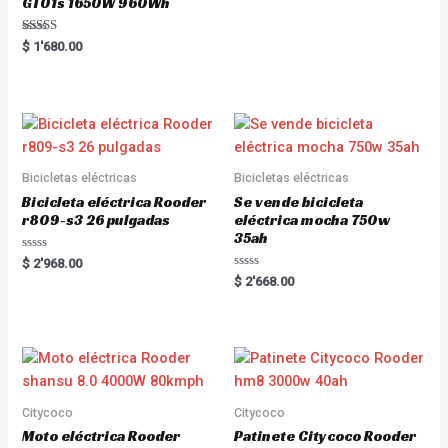
GT01s 1650W 960Wh
o
u
t
Rated
$
1'680.00
o
5.00
f
out of 5
5
Bicicletas eléctricas
Bicicletas eléctricas
Bicicleta eléctrica Rooder
Se vende bicicleta
r809-s3 26 pulgadas
eléctrica mocha 750w
35ah
R
$
2'968.00
a
R
$
2'668.00
t
a
e
t
d
e
0
d
o
0
u
o
t
u
o
t
f
o
5
f
5
Citycoco
Citycoco
Moto eléctrica Rooder
Patinete Citycoco Rooder