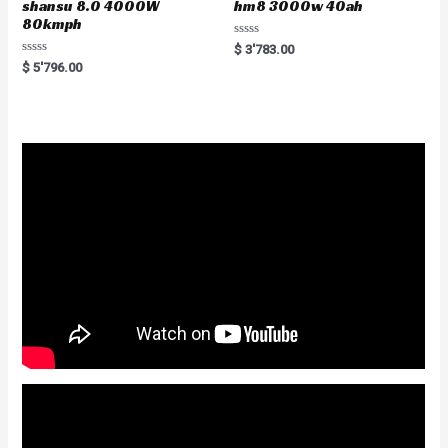
shansu 8.0 4000W
hm8 3000w 40ah
80kmph
R
$
3'783.00
a
R
$
5'796.00
t
a
e
t
d
e
0
d
o
0
u
o
t
u
o
t
f
o
5
f
5