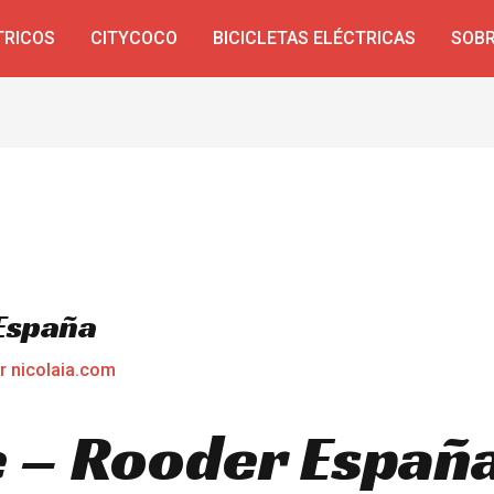
TRICOS
CITYCOCO
BICICLETAS ELÉCTRICAS
SOBR
 España
or
nicolaia.com
e – Rooder Españ