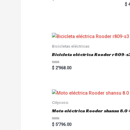
5.00
Ra
$
4
out of 5
5.
out
Bicicletas eléctricas
Bicicleta eléctrica Rooder r809-s
R
$
2'968.00
a
t
e
d
0
o
u
t
o
Citycoco
f
5
Moto eléctrica Rooder shansu 8
R
$
5'796.00
a