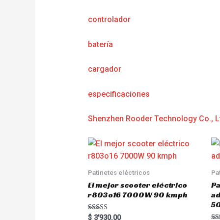
controlador
batería
cargador
e
specificaciones
Shenzhen Rooder Technology Co., L
Patinetes eléctricos
Pa
El mejor scooter eléctrico
Pa
r803o16 7000W 90 kmph
a
5
Rated
$
3'930.00