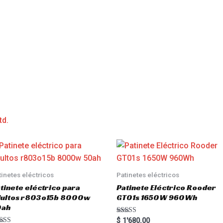
td.
tinetes eléctricos
Patinetes eléctricos
tinete eléctrico para
Patinete Eléctrico Rooder
dultos r803o15b 8000w
GT01s 1650W 960Wh
0ah
Rated
$
1'680.00