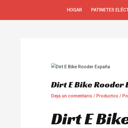
Ir
Navegación
HOGAR
PATINETES ELÉC
al
de
contenido
entradas
Dirt E Bike Rooder
Deja un comentario
/
Productos
/ P
Dirt E Bik