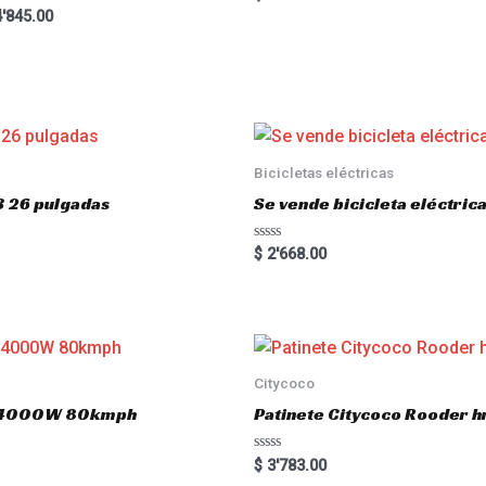
5.00
ted
'845.00
out of 5
00
 of 5
Bicicletas eléctricas
3 26 pulgadas
Se vende bicicleta eléctri
R
$
2'668.00
a
t
e
d
0
o
u
t
o
Citycoco
f
5
.0 4000W 80kmph
Patinete Citycoco Rooder
R
$
3'783.00
a