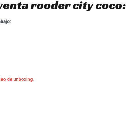
venta rooder city coco:
abajo:
deo de unboxing.