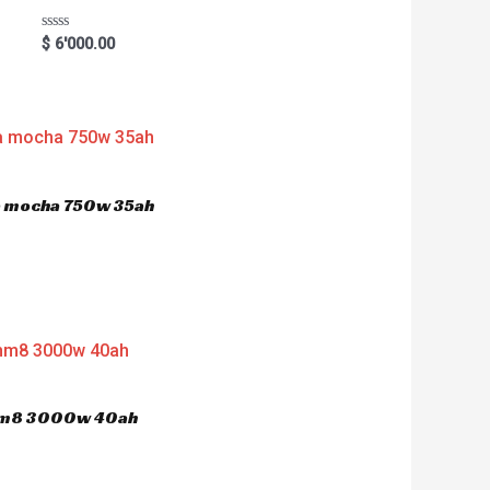
R
$
6'000.00
a
t
e
d
0
o
u
t
o
f
5
ca mocha 750w 35ah
 hm8 3000w 40ah