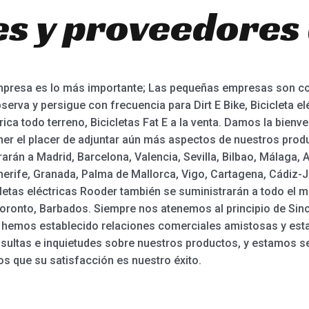
es y proveedores 
empresa es lo más importante; Las pequeñas empresas son co
rva y persigue con frecuencia para Dirt E Bike, Bicicleta elé
trica todo terreno, Bicicletas Fat E a la venta. Damos la bienve
r el placer de adjuntar aún más aspectos de nuestros produc
arán a Madrid, Barcelona, Valencia, Sevilla, Bilbao, Málaga, A
erife, Granada, Palma de Mallorca, Vigo, Cartagena, Cádiz-J
cicletas eléctricas Rooder también se suministrarán a todo e
oronto, Barbados. Siempre nos atenemos al principio de Sincer
 hemos establecido relaciones comerciales amistosas y esta
ultas e inquietudes sobre nuestros productos, y estamos s
s que su satisfacción es nuestro éxito.