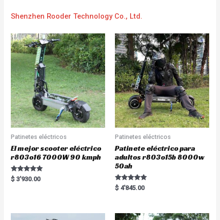
Shenzhen Rooder Technology Co., Ltd.
Patinetes eléctricos
Patinetes eléctricos
El mejor scooter eléctrico
Patinete eléctrico para
r803o16 7000W 90 kmph
adultos r803o15b 8000w
50ah
Rated
$
3'930.00
5.00
Rated
$
4'845.00
out of 5
5.00
out of 5