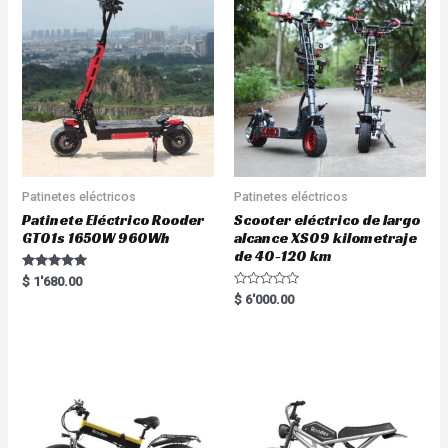
Patinetes eléctricos
Patinetes eléctricos
Patinete Eléctrico Rooder
Scooter eléctrico de largo
GT01s 1650W 960Wh
alcance XS09 kilometraje
de 40-120 km
Rated
$
1'680.00
5.00
R
$
6'000.00
out of 5
a
t
e
d
0
o
u
t
o
f
5