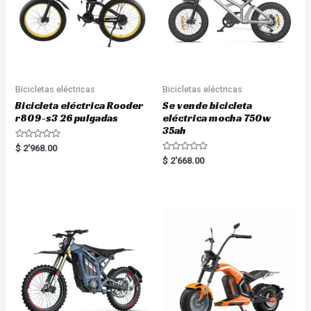
Bicicletas eléctricas
Bicicletas eléctricas
Bicicleta eléctrica Rooder
Se vende bicicleta
r809-s3 26 pulgadas
eléctrica mocha 750w
35ah
R
$
2'968.00
a
R
$
2'668.00
t
a
e
t
d
e
0
d
o
0
u
o
t
u
o
t
f
o
5
f
5