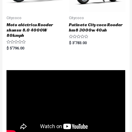
Citycoco
Citycoco
Moto eléctrica Rooder
Patinete Citycoco Rooder
shansu 8.0 4000W
hm8 3000w 40ah
80kmph
R
$
3'783.00
a
R
$
5'796.00
t
a
e
t
d
e
0
d
o
0
u
o
t
u
o
t
f
o
5
f
5