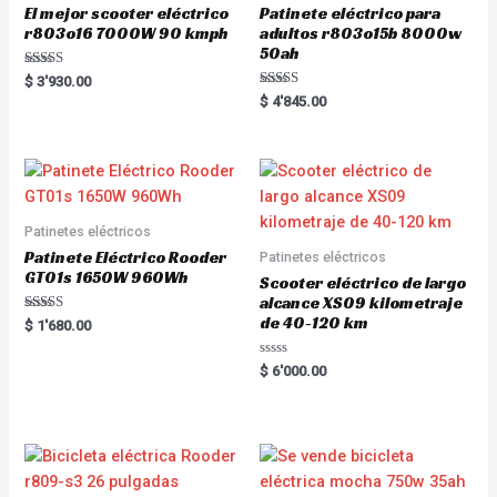
El mejor scooter eléctrico
Patinete eléctrico para
r803o16 7000W 90 kmph
adultos r803o15b 8000w
50ah
Rated
$
3'930.00
5.00
Rated
$
4'845.00
out of 5
5.00
out of 5
Patinetes eléctricos
Patinete Eléctrico Rooder
Patinetes eléctricos
GT01s 1650W 960Wh
Scooter eléctrico de largo
alcance XS09 kilometraje
de 40-120 km
Rated
$
1'680.00
5.00
out of 5
R
$
6'000.00
a
t
e
d
0
o
u
t
o