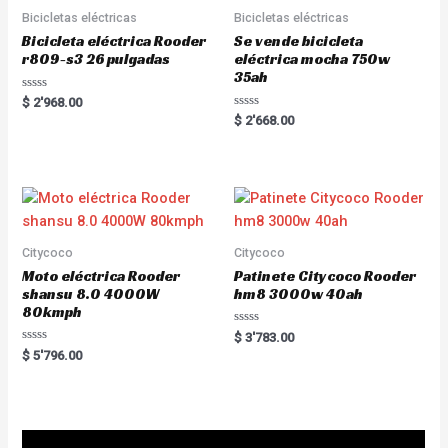
f
5
Bicicletas eléctricas
Bicicletas eléctricas
Bicicleta eléctrica Rooder
Se vende bicicleta
r809-s3 26 pulgadas
eléctrica mocha 750w
35ah
R
$
2'968.00
a
R
$
2'668.00
t
a
e
t
d
e
0
d
o
0
u
o
t
u
o
t
f
o
5
f
5
Citycoco
Citycoco
Moto eléctrica Rooder
Patinete Citycoco Rooder
shansu 8.0 4000W
hm8 3000w 40ah
80kmph
R
$
3'783.00
a
R
$
5'796.00
t
a
e
t
d
e
0
d
o
0
u
o
t
u
o