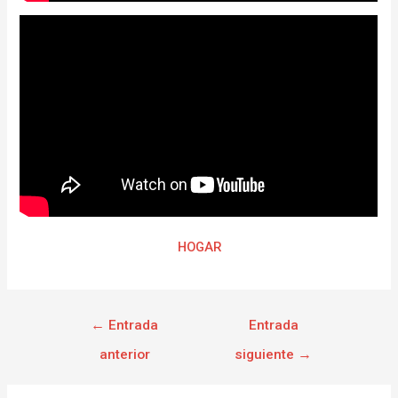
HOGAR
←
Entrada
Entrada
anterior
siguiente
→