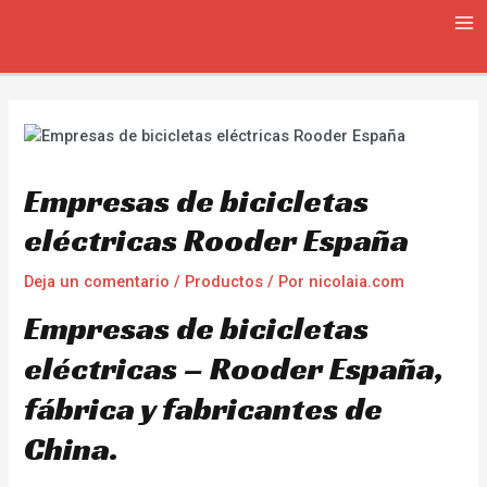
Ir
Navegación
MA
al
de
ME
contenido
entradas
Empresas de bicicletas
eléctricas Rooder España
Deja un comentario
/
Productos
/ Por
nicolaia.com
Empresas de bicicletas
eléctricas – Rooder España,
fábrica y fabricantes de
China.