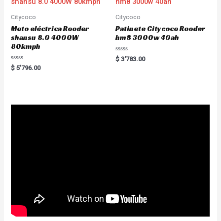
f
o
5
f
5
Citycoco
Citycoco
Moto eléctrica Rooder
Patinete Citycoco Rooder
shansu 8.0 4000W
hm8 3000w 40ah
80kmph
R
$
3'783.00
a
R
$
5'796.00
t
a
e
t
d
e
0
d
o
0
u
o
t
u
o
t
f
o
5
f
5