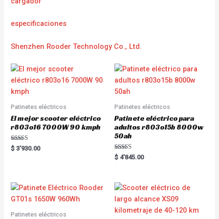
cargador
e
specificaciones
Shenzhen Rooder Technology Co., Ltd.
Patinetes eléctricos
Patinetes eléctricos
El mejor scooter eléctrico
Patinete eléctrico para
r803o16 7000W 90 kmph
adultos r803o15b 8000w
50ah
Rated
$
3'930.00
5.00
Rated
$
4'845.00
out of 5
5.00
out of 5
Patinetes eléctricos