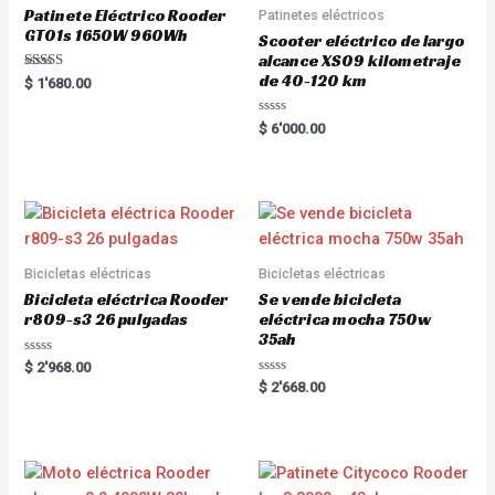
Patinete Eléctrico Rooder
Patinetes eléctricos
GT01s 1650W 960Wh
Scooter eléctrico de largo
alcance XS09 kilometraje
de 40-120 km
Rated
$
1'680.00
5.00
out of 5
R
$
6'000.00
a
t
e
d
0
o
u
t
o
f
5
Bicicletas eléctricas
Bicicletas eléctricas
Bicicleta eléctrica Rooder
Se vende bicicleta
r809-s3 26 pulgadas
eléctrica mocha 750w
35ah
R
$
2'968.00
a
R
$
2'668.00
t
a
e
t
d
e
0
d
o
0
u
o
t
u
o
t