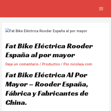
Ir
Navegación
MAIN
al
de
MEN
contenido
entradas
Fat Bike Eléctrica Rooder
España al por mayor
Deja un comentario
/
Productos
/ Por
nicolaia.com
Fat Bike Eléctrica Al Por
Mayor – Rooder España,
Fábrica y Fabricantes de
China.