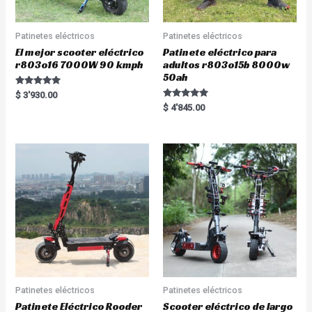
Patinetes eléctricos
Patinetes eléctricos
El mejor scooter eléctrico
Patinete eléctrico para
r803o16 7000W 90 kmph
adultos r803o15b 8000w
50ah
Rated
$
3'930.00
5.00
Rated
$
4'845.00
out of 5
5.00
out of 5
Patinetes eléctricos
Patinetes eléctricos
Patinete Eléctrico Rooder
Scooter eléctrico de largo