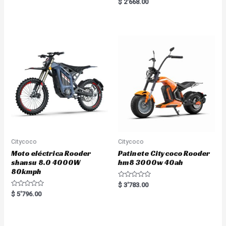
R
$
2'668.00
t
a
e
t
d
e
0
d
o
0
u
o
t
u
o
t
f
o
5
f
5
Citycoco
Citycoco
Moto eléctrica Rooder
Patinete Citycoco Rooder
shansu 8.0 4000W
hm8 3000w 40ah
80kmph
R
$
3'783.00
a
R
$
5'796.00
t
a
e
t
d
e
0
d
o
0
u