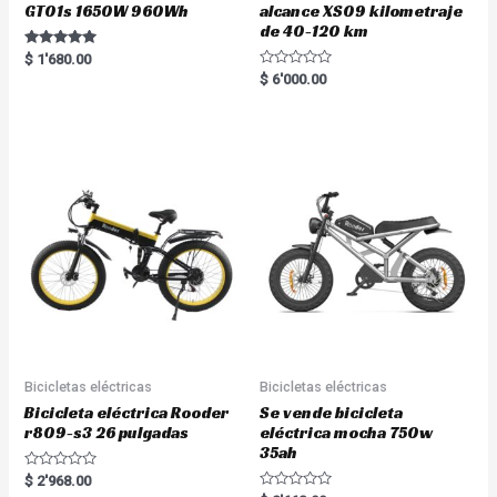
GT01s 1650W 960Wh
alcance XS09 kilometraje
de 40-120 km
Rated
$
1'680.00
5.00
R
$
6'000.00
out of 5
a
t
e
d
0
o
u
t
o
f
5
Bicicletas eléctricas
Bicicletas eléctricas
Bicicleta eléctrica Rooder
Se vende bicicleta
r809-s3 26 pulgadas
eléctrica mocha 750w
35ah
R
$
2'968.00
a