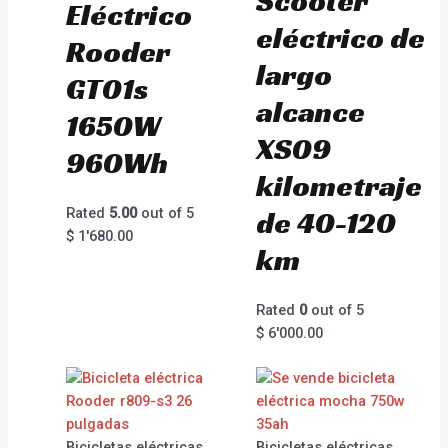
Scooter
Eléctrico
eléctrico de
Rooder
largo
GT01s
alcance
1650W
XS09
960Wh
kilometraje
Rated
5.00
out of 5
de 40-120
$
1'680.00
km
Rated
0
out of 5
$
6'000.00
Bicicletas eléctricas
Bicicletas eléctricas