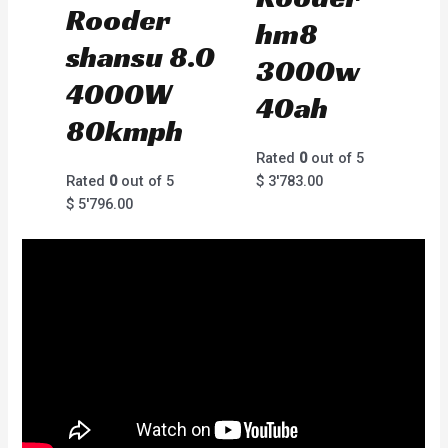
Rooder
hm8
shansu 8.0
3000w
4000W
40ah
80kmph
Rated
0
out of 5
Rated
0
out of 5
$
3'783.00
$
5'796.00