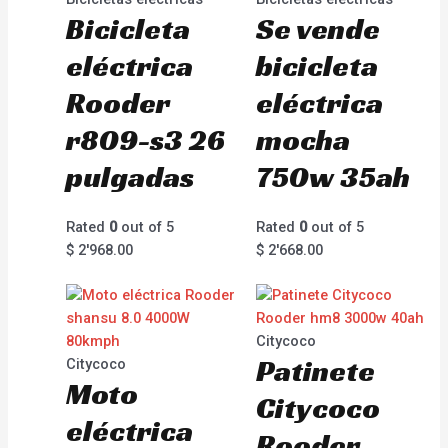
Bicicleta
Se vende
eléctrica
bicicleta
Rooder
eléctrica
r809-s3 26
mocha
pulgadas
750w 35ah
Rated
0
out of 5
Rated
0
out of 5
$
2'968.00
$
2'668.00
Citycoco
Patinete
Citycoco
Moto
Citycoco
eléctrica
Rooder