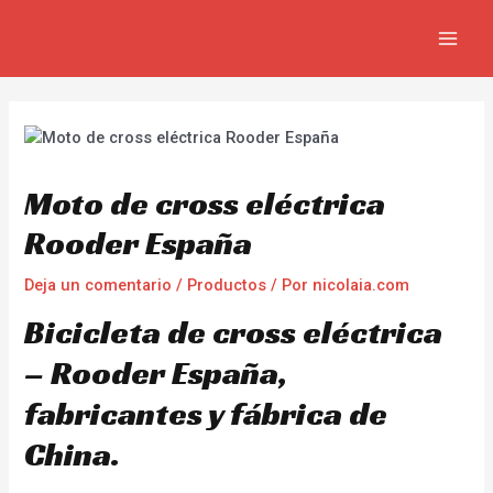
Ir
Navegación
MAI
al
de
MEN
contenido
entradas
Moto de cross eléctrica
Rooder España
Deja un comentario
/
Productos
/ Por
nicolaia.com
Bicicleta de cross eléctrica
– Rooder España,
fabricantes y fábrica de
China.