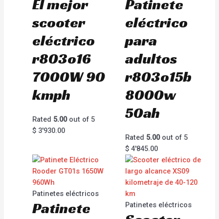
El mejor
Patinete
scooter
eléctrico
eléctrico
para
r803o16
adultos
7000W 90
r803o15b
kmph
8000w
50ah
Rated
5.00
out of 5
$
3'930.00
Rated
5.00
out of 5
$
4'845.00
Patinetes eléctricos
Patinete
Patinetes eléctricos