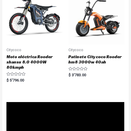
5
f
5
Citycoco
Citycoco
Moto eléctrica Rooder
Patinete Citycoco Rooder
shansu 8.0 4000W
hm8 3000w 40ah
80kmph
R
$
3'783.00
a
R
$
5'796.00
t
a
e
t
d
e
0
d
o
0
u
o
t
u
o
t
f
o
5
f
5