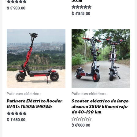
50ah
Rated
$
3'930.00
5.00
Rated
$
4'845.00
out of 5
5.00
out of 5
Patinetes eléctricos
Patinetes eléctricos
Patinete Eléctrico Rooder
Scooter eléctrico de largo
GT01s 1650W 960Wh
alcance XS09 kilometraje
de 40-120 km
Rated
$
1'680.00
5.00
R
$
6'000.00
out of 5
a
t
e