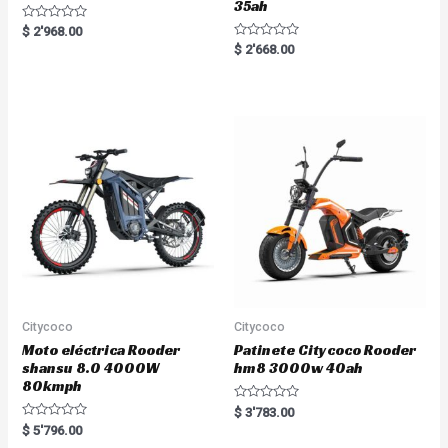
35ah
R
$
2'968.00
a
R
$
2'668.00
t
a
e
t
d
e
0
d
o
0
u
o
t
u
o
t
f
o
5
f
5
Citycoco
Citycoco
Moto eléctrica Rooder
Patinete Citycoco Rooder
shansu 8.0 4000W
hm8 3000w 40ah
80kmph
R
$
3'783.00
a
R
$
5'796.00
t
a
e