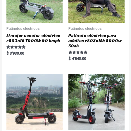
Patinetes eléctricos
Patinetes eléctricos
El mejor scooter eléctrico
Patinete eléctrico para
r803o16 7000W 90 kmph
adultos r803o15b 8000w
50ah
Rated
$
3'930.00
5.00
Rated
$
4'845.00
out of 5
5.00
out of 5