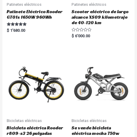
Patinetes eléctricos
Patinetes eléctricos
Patinete Eléctrico Rooder
Scooter eléctrico de largo
GT01s 1650W 960Wh
alcance XS09 kilometraje
de 40-120 km
Rated
$
1'680.00
5.00
R
$
6'000.00
out of 5
a
t
e
d
0
o
u
t
o
f
5
Bicicletas eléctricas
Bicicletas eléctricas
Bicicleta eléctrica Rooder
Se vende bicicleta
r809-s3 26 pulgadas
eléctrica mocha 750w