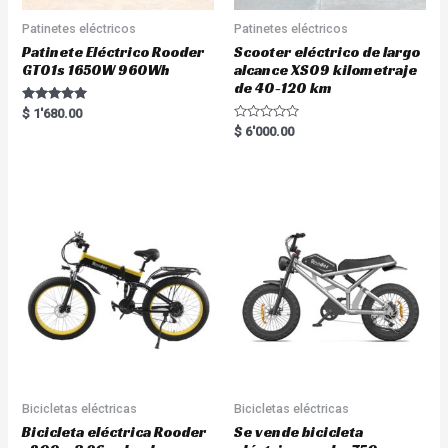
Patinetes eléctricos
Patinetes eléctricos
Patinete Eléctrico Rooder
Scooter eléctrico de largo
GT01s 1650W 960Wh
alcance XS09 kilometraje
de 40-120 km
Rated
$
1'680.00
5.00
R
$
6'000.00
out of 5
a
t
e
d
0
o
u
t
o
f
5
Bicicletas eléctricas
Bicicletas eléctricas
Bicicleta eléctrica Rooder
Se vende bicicleta