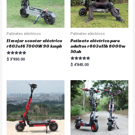
Patinetes eléctricos
Patinetes eléctricos
El mejor scooter eléctrico
Patinete eléctrico para
r803o16 7000W 90 kmph
adultos r803o15b 8000w
50ah
Rated
$
3'930.00
5.00
Rated
$
4'845.00
out of 5
5.00
out of 5