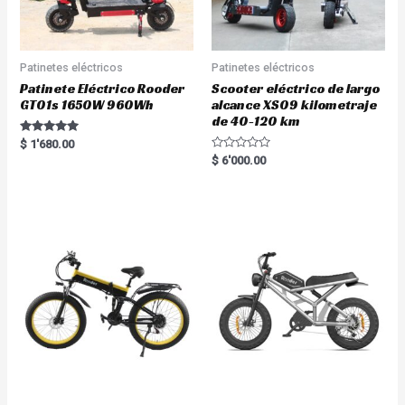
Patinetes eléctricos
Patinetes eléctricos
Patinete Eléctrico Rooder
Scooter eléctrico de largo
GT01s 1650W 960Wh
alcance XS09 kilometraje
de 40-120 km
Rated
$
1'680.00
5.00
R
$
6'000.00
out of 5
a
t
e
d
0
o
u
t
o
f
5