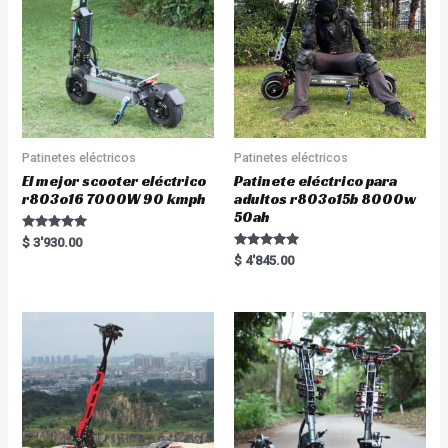
Patinetes eléctricos
Patinetes eléctricos
El mejor scooter eléctrico
Patinete eléctrico para
r803o16 7000W 90 kmph
adultos r803o15b 8000w
50ah
Rated
$
3'930.00
5.00
Rated
$
4'845.00
out of 5
5.00
out of 5