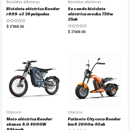
Bicicletas eléctricas
Bicicletas eléctricas
Bicicleta eléctrica Rooder
Se vende bicicleta
r809-s3 26 pulgadas
eléctrica mocha 750w
35ah
R
$
2'968.00
a
R
$
2'668.00
t
a
e
t
d
e
0
d
o
0
u
o
t
u
o
t
f
o
5
f
5
Citycoco
Citycoco
Moto eléctrica Rooder
Patinete Citycoco Rooder
shansu 8.0 4000W
hm8 3000w 40ah
80kmph