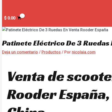
$
0.00
Patinete Eléctrico De 3 Ruedas
Deja un comentario
/
Productos
/ Por
nicolaia.com
Venta de scoote
Rooder España, 
China.