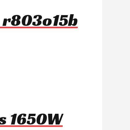
s r803o15b
1s 1650W