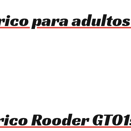
trico para adulto
trico Rooder GT0