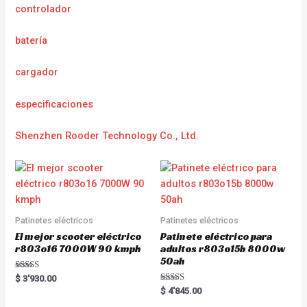
controlador
batería
cargador
e
specificaciones
Shenzhen Rooder Technology Co., Ltd.
Patinetes eléctricos
Patinetes eléctricos
El mejor scooter eléctrico
Patinete eléctrico para
r803o16 7000W 90 kmph
adultos r803o15b 8000w
50ah
Rated
$
3'930.00
5.00
Rated
$
4'845.00
out of 5
5.00
out of 5