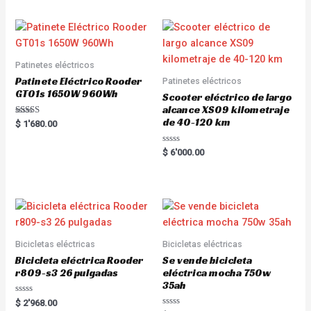
Patinetes eléctricos
Patinete Eléctrico Rooder
Patinetes eléctricos
GT01s 1650W 960Wh
Scooter eléctrico de largo
alcance XS09 kilometraje
de 40-120 km
Rated
$
1'680.00
5.00
out of 5
R
$
6'000.00
a
t
e
d
0
o
u
t
o
f
5
Bicicletas eléctricas
Bicicletas eléctricas
Bicicleta eléctrica Rooder
Se vende bicicleta
r809-s3 26 pulgadas
eléctrica mocha 750w
35ah
R
$
2'968.00
a