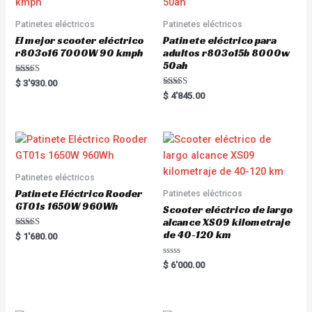
Patinetes eléctricos
Patinetes eléctricos
El mejor scooter eléctrico
Patinete eléctrico para
r803o16 7000W 90 kmph
adultos r803o15b 8000w
50ah
Rated
$
3'930.00
5.00
Rated
$
4'845.00
out of 5
5.00
out of 5
Patinetes eléctricos
Patinete Eléctrico Rooder
Patinetes eléctricos
GT01s 1650W 960Wh
Scooter eléctrico de largo
alcance XS09 kilometraje
de 40-120 km
Rated
$
1'680.00
5.00
out of 5
R
$
6'000.00
a
t
e
d
0