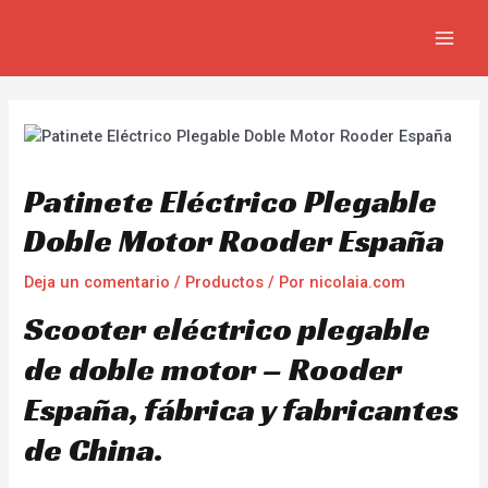
Ir
Navegación
MAIN
al
de
MEN
contenido
entradas
Patinete Eléctrico Plegable
Doble Motor Rooder España
Deja un comentario
/
Productos
/ Por
nicolaia.com
Scooter eléctrico plegable
de doble motor – Rooder
España, fábrica y fabricantes
de China.