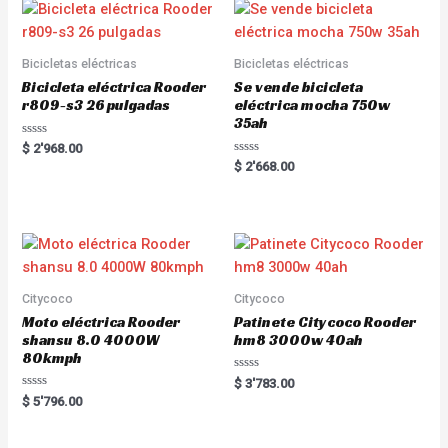
o
u
t
o
f
5
Bicicletas eléctricas
Bicicletas eléctricas
Bicicleta eléctrica Rooder
Se vende bicicleta
r809-s3 26 pulgadas
eléctrica mocha 750w
35ah
R
$
2'968.00
a
R
$
2'668.00
t
a
e
t
d
e
0
d
o
0
u
o
t
u
o
t
f
o
5
f
5
Citycoco
Citycoco
Moto eléctrica Rooder
Patinete Citycoco Rooder
shansu 8.0 4000W
hm8 3000w 40ah
80kmph
R
$
3'783.00
a
R
$
5'796.00
t
a
e
t
d
e
0
d