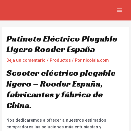
Ir
Navegación
MAIN
al
de
MEN
contenido
entradas
Patinete Eléctrico Plegable
Ligero Rooder España
Deja un comentario
/
Productos
/ Por
nicolaia.com
Scooter eléctrico plegable
ligero – Rooder España,
fabricantes y fábrica de
China.
Nos dedicaremos a ofrecer a nuestros estimados
compradores las soluciones más entusiastas y