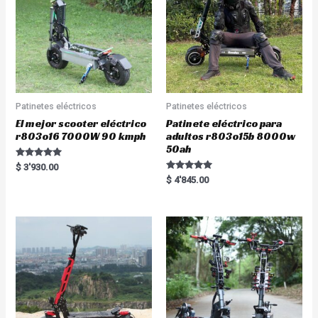
Patinetes eléctricos
Patinetes eléctricos
El mejor scooter eléctrico
Patinete eléctrico para
r803o16 7000W 90 kmph
adultos r803o15b 8000w
50ah
Rated
$
3'930.00
5.00
Rated
$
4'845.00
out of 5
5.00
out of 5