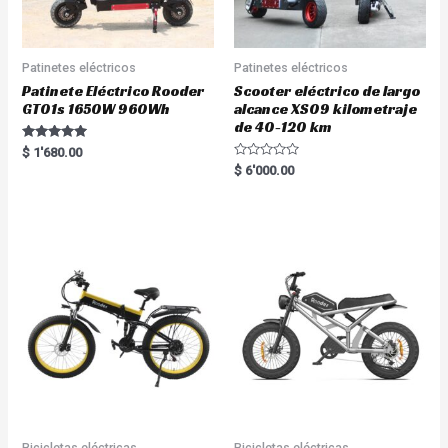
Patinetes eléctricos
Patinetes eléctricos
Patinete Eléctrico Rooder
Scooter eléctrico de largo
GT01s 1650W 960Wh
alcance XS09 kilometraje
de 40-120 km
Rated
$
1'680.00
5.00
R
$
6'000.00
out of 5
a
t
e
d
0
o
u
t
o
f
5
Bicicletas eléctricas
Bicicletas eléctricas