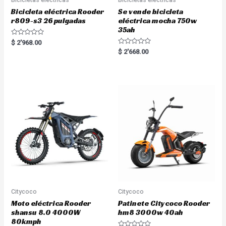
Bicicleta eléctrica Rooder
Se vende bicicleta
r809-s3 26 pulgadas
eléctrica mocha 750w
35ah
R
$
2'968.00
a
R
$
2'668.00
t
a
e
t
d
e
0
d
o
0
u
o
t
u
o
t
f
o
5
f
5
Citycoco
Citycoco
Moto eléctrica Rooder
Patinete Citycoco Rooder
shansu 8.0 4000W
hm8 3000w 40ah
80kmph