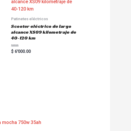
Patinetes eléctricos
Scooter eléctrico de largo
alcance XS09 kilometraje de
40-120 km
R
$
6'000.00
a
t
e
d
0
o
u
t
o
f
5