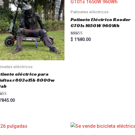
Patinetes eléctricos
Patinete Eléctrico Rooder
GT01s 1650W 960Wh
Rated
$
1'680.00
5.00
out of 5
tinetes eléctricos
tinete eléctrico para
dultos r803o15b 8000w
0ah
ted
'845.00
00
 of 5