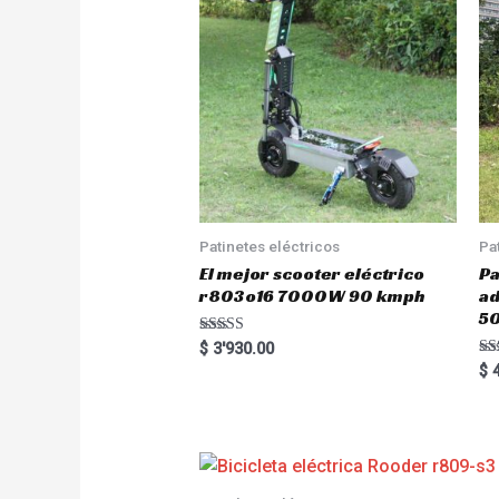
Patinetes eléctricos
Pa
El mejor scooter eléctrico
Pa
r803o16 7000W 90 kmph
a
5
Rated
$
3'930.00
5.00
Ra
$
4
out of 5
5.
out