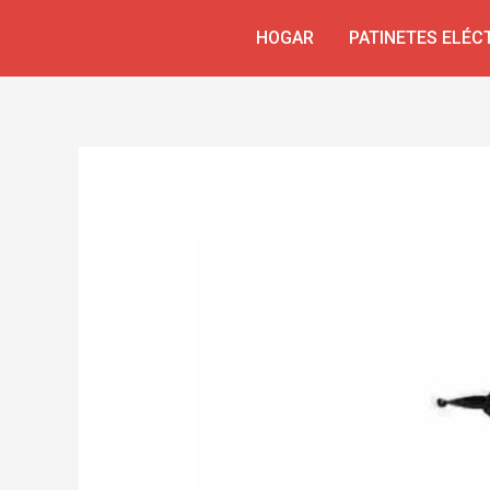
Ir
Navegación
HOGAR
PATINETES ELÉC
al
de
contenido
entradas