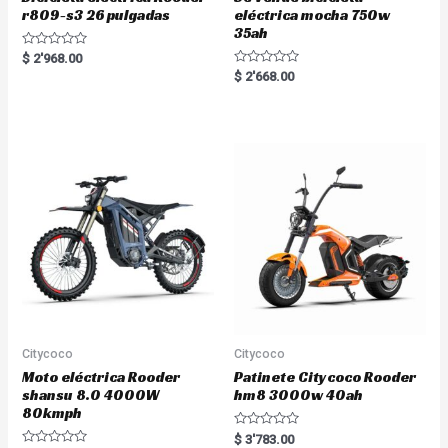
r809-s3 26 pulgadas
eléctrica mocha 750w
35ah
R
$
2'968.00
a
R
$
2'668.00
t
a
e
t
d
e
0
d
o
0
u
o
t
u
o
t
f
o
5
f
5
Citycoco
Citycoco
Moto eléctrica Rooder
Patinete Citycoco Rooder
shansu 8.0 4000W
hm8 3000w 40ah
80kmph
R
$
3'783.00