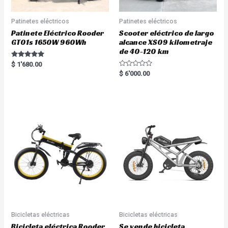
Patinetes eléctricos
Patinetes eléctricos
Patinete Eléctrico Rooder
Scooter eléctrico de largo
GT01s 1650W 960Wh
alcance XS09 kilometraje
de 40-120 km
Rated
$
1'680.00
5.00
R
$
6'000.00
out of 5
a
t
e
d
0
o
u
t
o
f
5
Bicicletas eléctricas
Bicicletas eléctricas
Bicicleta eléctrica Rooder
Se vende bicicleta