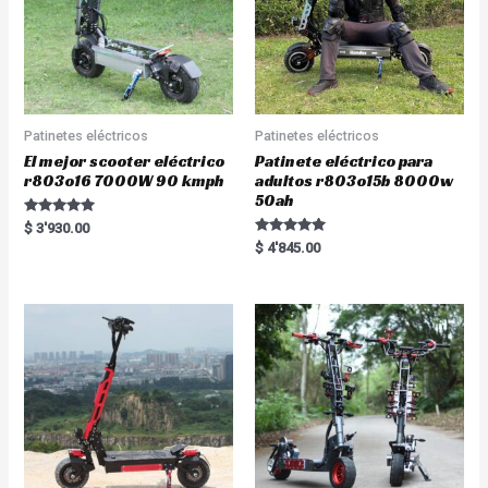
Patinetes eléctricos
Patinetes eléctricos
El mejor scooter eléctrico
Patinete eléctrico para
r803o16 7000W 90 kmph
adultos r803o15b 8000w
50ah
Rated
$
3'930.00
5.00
Rated
$
4'845.00
out of 5
5.00
out of 5