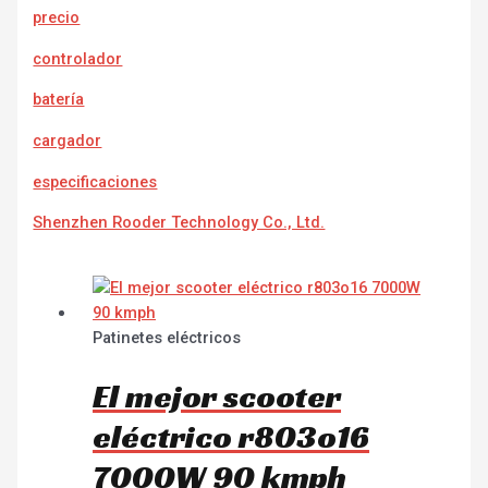
precio
controlador
batería
cargador
e
specificaciones
Shenzhen Rooder Technology Co., Ltd.
Patinetes eléctricos
El mejor scooter
eléctrico r803o16
7000W 90 kmph