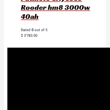
Rooder hm8 3000w
40ah
Rated
0
out of 5
$
3'783.00