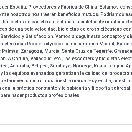
Rooder España, Proveedores y Fábrica de China. Estamos con
ntre nosotros nos traerán beneficios mutuos. Podríamos aseg
 bicicletas de carretera eléctricas, bicicletas de montaña elé
ricas de una sola velocidad, bicicletas de cross eléctricas co
 Servicios y Satisfacción. Vamos a seguir este concepto y o
tas eléctricas Rooder citycoco suministrarán a Madrid, Barcelon
as Palmas, Zaragoza, Murcia, Santa Cruz de Tenerife, Granada
n, A Coruña, Valladolid, etc., las escooters y bicicletas elé
ica, Australia, Bélgica, Surabaya, Noruega, Kuala Lumpur. 
a y los equipos avanzados garantizan la calidad del producto 
 que también construimos nuestra marca. Hoy en día, nuestr
ón con la práctica constante y la sabiduría y filosofía sobres
para hacer productos profesionales.