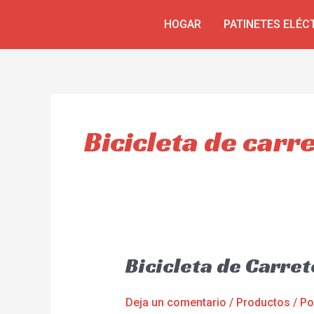
Ir
HOGAR
PATINETES ELÉC
al
contenido
Bicicleta de carr
Bicicleta de Carre
Deja un comentario
/
Productos
/ P