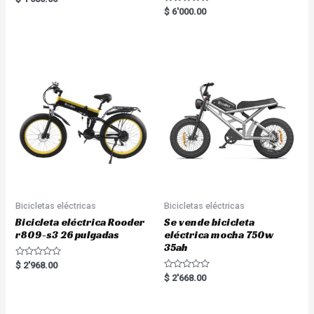
5.00
R
$
6'000.00
out of 5
a
t
e
d
0
o
u
t
o
f
5
Bicicletas eléctricas
Bicicletas eléctricas
Bicicleta eléctrica Rooder
Se vende bicicleta
r809-s3 26 pulgadas
eléctrica mocha 750w
35ah
R
$
2'968.00
a
R
$
2'668.00
t
a
e
t
d
e
0
d
o