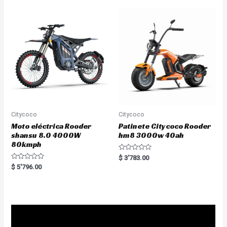
0
u
o
t
u
o
t
f
o
5
f
5
Citycoco
Citycoco
Moto eléctrica Rooder
Patinete Citycoco Rooder
shansu 8.0 4000W
hm8 3000w 40ah
80kmph
R
$
3'783.00
a
R
$
5'796.00
t
a
e
t
d
e
0
d
o
0
u
o
t
u
o
t
f
o
5
f