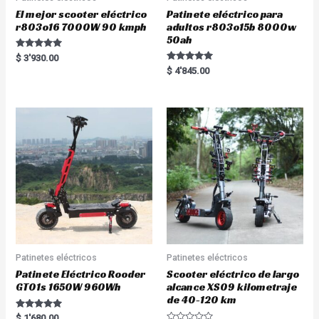
El mejor scooter eléctrico
Patinete eléctrico para
r803o16 7000W 90 kmph
adultos r803o15b 8000w
50ah
Rated
$
3'930.00
5.00
Rated
$
4'845.00
out of 5
5.00
out of 5
Patinetes eléctricos
Patinetes eléctricos
Patinete Eléctrico Rooder
Scooter eléctrico de largo
GT01s 1650W 960Wh
alcance XS09 kilometraje
de 40-120 km
Rated
$
1'680.00