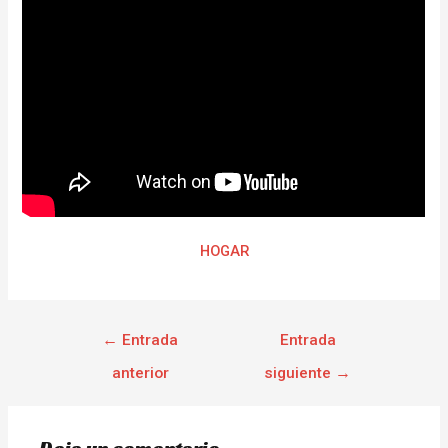
HOGAR
←
Entrada
Entrada
anterior
siguiente
→