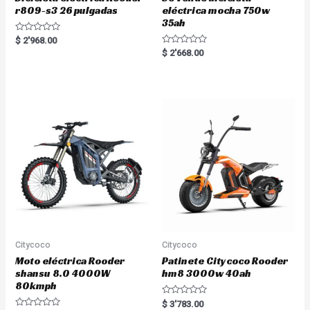
r809-s3 26 pulgadas
eléctrica mocha 750w
35ah
R
$
2'968.00
a
R
$
2'668.00
t
a
e
t
d
e
0
d
o
0
u
o
t
u
o
t
f
o
5
f
5
Citycoco
Citycoco
Moto eléctrica Rooder
Patinete Citycoco Rooder
shansu 8.0 4000W
hm8 3000w 40ah
80kmph
R
$
3'783.00