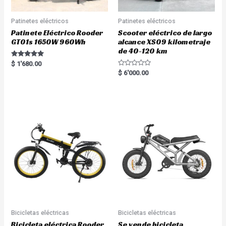
Patinetes eléctricos
Patinetes eléctricos
Patinete Eléctrico Rooder
Scooter eléctrico de largo
GT01s 1650W 960Wh
alcance XS09 kilometraje
de 40-120 km
Rated
$
1'680.00
5.00
R
$
6'000.00
out of 5
a
t
e
d
0
o
u
t
o
f
5
Bicicletas eléctricas
Bicicletas eléctricas
Bicicleta eléctrica Rooder
Se vende bicicleta