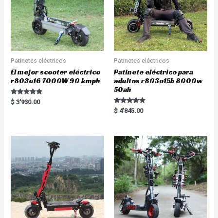
Patinetes eléctricos
Patinetes eléctricos
El mejor scooter eléctrico
Patinete eléctrico para
r803o16 7000W 90 kmph
adultos r803o15b 8000w
50ah
Rated
$
3'930.00
5.00
Rated
$
4'845.00
out of 5
5.00
out of 5